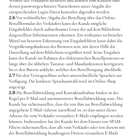
Website des Verkäufers archiviert und können vom Kunden über
dessen passwortgeschütztes Nutzerkonto unter Angabe der
entsprechenden Login-Daten kostenlos abgerufen werden.
2.6
Vor verbindlicher Abgabe der Bestellung über das Online-
Bestellformular des Verkäufers kann der Kunde mögliche
Eingabefehler durch aufmerksames Lesen der auf dem Bildschirm
dargestellten Informationen erkennen. Ein wirksames technisches
Mittel zur besseren Erkennung von Eingabefehlern kann dabei die
Vergrößerungsfunktion des Browsers sein, mit deren Hilfe die
Darstellung auf dem Bildschirm vergrößert wird. Seine Eingaben
kann der Kunde im Rahmen des elektronischen Bestellprozesses so
lange über die üblichen Tastatur- und Mausfunktionen korrigieren,
bis er den Button anklickt, welcher den Bestellvorgang abschließt.
2.7
Für den Vertragsschluss stehen unterschiedliche Sprachen zur
Verfügung. Die konkrete Sprachauswahl wird im Online-Shop
angezeigt.
2.8
Die Bestellabwicklung und Kontaktaufnahme finden in der
Regel per E-Mail und automatisierter Bestellabwicklung statt. Der
Kunde hat sicherzustellen, dass die von ihm zur Bestellabwicklung
angegebene E-Mail-Adresse zutreffend ist, so dass unter dieser
Adresse die vom Verkäufer versandten E-Mails empfangen werden
können. Insbesondere hat der Kunde bei dem Einsatz von SPAM-
Filtern sicherzustellen, dass alle vom Verkäufer oder von diesem mit
der Bestellabwicklung beauftragten Dritten versandten E-Mails