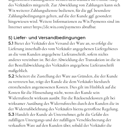
des Verkäufers mitgeteilt. Zur Abwicklung von Zahlungen kann sich
Wix weiterer Zahlungsdienste bedienen, für die ggf. besondere
Zahlungsbedingungen gelten, auf die der Kunde ggf. gesondert
hingewiesen wird. Weitere Informationen zu Wix Payments sind im
Internet unter
https://de.wix.com/payments
abrufbar.
5) Liefer- und Versandbedingungen
5.1
Bietet der Verkäufer den Versand der Ware an, so erfolgt die
Lieferung innerhalb des vom Verkäufer angegebenen Liefergebietes
an die vom Kunden angegebene Lieferanschrift, sofern nichts
anderes vereinbart ist. Bei der Abwicklung der Transaktion ist die in
der Bestellabwicklung des Verkäufers angegebene Lieferanschrift
maßgeblich.
5.2
Scheitert die Zustellung der Ware aus Gründen, die der Kunde
zu vertreten hat, trägt der Kunde die dem Verkäufer hierdurch
entstehenden angemessenen Kosten. Dies gilt im Hinblick auf die
Kosten für die Hinsendung nicht, wenn der Kunde sein
Widerrufsrecht wirksam ausübt. Für die Rücksendekosten gilt bei
wirksamer Ausübung des Widerrufsrechts durch den Kunden die in
der Widerrufsbelehrung des Verkäufers hierzu getroffene Regelung.
5.3
Handelt der Kunde als Unternehmer, geht die Gefahr des
zufälligen Untergangs und der zufälligen Verschlechterung der
verkauften Ware auf den Kunden über, sobald der Verkäufer die