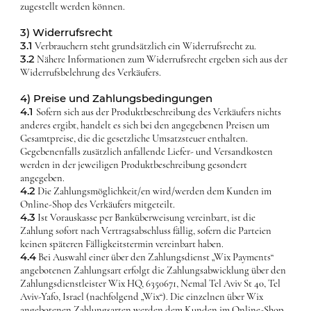
zugestellt werden können.
3) Widerrufsrecht
3.1
Verbrauchern steht grundsätzlich ein Widerrufsrecht zu.
3.2
Nähere Informationen zum Widerrufsrecht ergeben sich aus der
Widerrufsbelehrung des Verkäufers.
4) Preise und Zahlungsbedingungen
4.1
Sofern sich aus der Produktbeschreibung des Verkäufers nichts
anderes ergibt, handelt es sich bei den angegebenen Preisen um
Gesamtpreise, die die gesetzliche Umsatzsteuer enthalten.
Gegebenenfalls zusätzlich anfallende Liefer- und Versandkosten
werden in der jeweiligen Produktbeschreibung gesondert
angegeben.
4.2
Die Zahlungsmöglichkeit/en wird/werden dem Kunden im
Online-Shop des Verkäufers mitgeteilt.
4.3
Ist Vorauskasse per Banküberweisung vereinbart, ist die
Zahlung sofort nach Vertragsabschluss fällig, sofern die Parteien
keinen späteren Fälligkeitstermin vereinbart haben.
4.4
Bei Auswahl einer über den Zahlungsdienst „Wix Payments“
angebotenen Zahlungsart erfolgt die Zahlungsabwicklung über den
Zahlungsdienstleister Wix HQ, 6350671, Nemal Tel Aviv St 40, Tel
Aviv-Yafo, Israel (nachfolgend „Wix“). Die einzelnen über Wix
angebotenen Zahlungsarten werden dem Kunden im Online-Shop