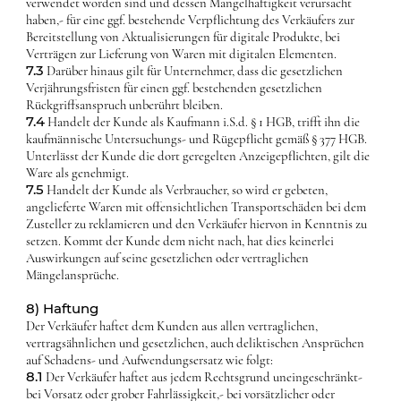
verwendet worden sind und dessen Mangelhaftigkeit verursacht
haben,- für eine ggf. bestehende Verpflichtung des Verkäufers zur
Bereitstellung von Aktualisierungen für digitale Produkte, bei
Verträgen zur Lieferung von Waren mit digitalen Elementen.
7.3
Darüber hinaus gilt für Unternehmer, dass die gesetzlichen
Verjährungsfristen für einen ggf. bestehenden gesetzlichen
Rückgriffsanspruch unberührt bleiben.
7.4
Handelt der Kunde als Kaufmann i.S.d. § 1 HGB, trifft ihn die
kaufmännische Untersuchungs- und Rügepflicht gemäß § 377 HGB.
Unterlässt der Kunde die dort geregelten Anzeigepflichten, gilt die
Ware als genehmigt.
7.5
Handelt der Kunde als Verbraucher, so wird er gebeten,
angelieferte Waren mit offensichtlichen Transportschäden bei dem
Zusteller zu reklamieren und den Verkäufer hiervon in Kenntnis zu
setzen. Kommt der Kunde dem nicht nach, hat dies keinerlei
Auswirkungen auf seine gesetzlichen oder vertraglichen
Mängelansprüche.
8) Haftung
Der Verkäufer haftet dem Kunden aus allen vertraglichen,
vertragsähnlichen und gesetzlichen, auch deliktischen Ansprüchen
auf Schadens- und Aufwendungsersatz wie folgt:
8.1
Der Verkäufer haftet aus jedem Rechtsgrund uneingeschränkt-
bei Vorsatz oder grober Fahrlässigkeit,- bei vorsätzlicher oder