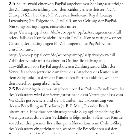
2.4
Bei Auswahl einer von PayPal angebotenen Zahlungsart erfolgt
die Zahlungsabwicklung über den Zahlungsdienstleister PayPal
(Europe) S.à r.l. et Cie, S.C.A., 22-24 Boulevard Royal, L-2449
Luxemburg (im Folgenden: „PayPal“), unter Geltung der PayPal-
Nutzungsbedingungen, einsehbar unter
https://www.paypal.com/de/webapps/mpp/ua/useragreement-full
oder - falls der Kunde nicht über ein PayPal-Konto verfügt – unter
Geltung der Bedingungen für Zahlungen ohne PayPal-Konto,
einsehbar unter
https://www.paypal.com/de/webapps/mpp/ua/privacywax-full.
Zahlt der Kunde mittels einer im Online-Bestellvorgang
auswählbaren von PayPal angebotenen Zahlungsart, erklärt der
Verkäufer schon jetzt die Annahme des Angebots des Kunden in
dem Zeitpunkt, in dem der Kunde den Button anklickt, welcher
den Bestellvorgang abschließt.
2.5
Bei der Abgabe eines Angebots über das Online-Bestellformular
des Verkäufers wird der Vertragstext nach dem Vertragsschluss vom
Verkäufer gespeichert und dem Kunden nach Absendung von
dessen Bestellung in Textform (z. B. E-Mail, Fax oder Brief)
übermittelt. Eine darüber hinausgehende Zugänglichmachung des
Vertragstextes durch den Verkäufer erfolgt nicht. Sofern der Kunde
vor Absendung seiner Bestellung ein Nutzerkonto im Online-Shop
des Verkäufers eingerichtet hat, werden die Bestelldaten auf der