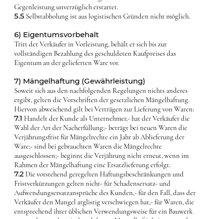
Gegenleistung unverzüglich erstattet.
5.5
Selbstabholung ist aus logistischen Gründen nicht möglich.
6) Eigentumsvorbehalt
Tritt der Verkäufer in Vorleistung, behält er sich bis zur
vollständigen Bezahlung des geschuldeten Kaufpreises das
Eigentum an der gelieferten Ware vor.
7) Mängelhaftung (Gewährleistung)
Soweit sich aus den nachfolgenden Regelungen nichts anderes
ergibt, gelten die Vorschriften der gesetzlichen Mängelhaftung.
Hiervon abweichend gilt bei Verträgen zur Lieferung von Waren:
7.1
Handelt der Kunde als Unternehmer,- hat der Verkäufer die
Wahl der Art der Nacherfüllung;- beträgt bei neuen Waren die
Verjährungsfrist für Mängelrechte ein Jahr ab Ablieferung der
Ware;- sind bei gebrauchten Waren die Mängelrechte
ausgeschlossen;- beginnt die Verjährung nicht erneut, wenn im
Rahmen der Mängelhaftung eine Ersatzlieferung erfolgt.
7.2
Die vorstehend geregelten Haftungsbeschränkungen und
Fristverkürzungen gelten nicht- für Schadensersatz- und
Aufwendungsersatzansprüche des Kunden,- für den Fall, dass der
Verkäufer den Mangel arglistig verschwiegen hat,- für Waren, die
entsprechend ihrer üblichen Verwendungsweise für ein Bauwerk