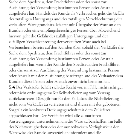
Sache dem Spediteur, dem Frachtführer oder der sonst zur
Ausführung der Versendung bestimmten Person oder Anstalt
ausgeliefert hat. Handelt der Kunde als Verbraucher, geht die Gefahr
des zufälligen Untergangs und der zufälligen Verschlechterung der
verkauften Ware grundsätzlich erst mit Übergabe der Ware an den
Kunden oder eine empfangsberechtigte Person über. Abweichend
hiervon geht die Gefahr des zufälligen Untergangs und der
zufälligen Verschlechterung der verkauften Ware auch bei
Verbrauchern bereits auf den Kunden über, sobald der Verkäufer die
Sache dem Spediteur, dem Frachtführer oder der sonst zur
Ausführung der Versendung bestimmten Person oder Anstalt
ausgeliefert hat, wenn der Kunde den Spediteur, den Frachtführer
oder die sonst zur Ausführung der Versendung bestimmte Person
oder Anstalt mit der Ausführung beauftragt und der Verkäufer dem
Kunden diese Person oder Anstalt zuvor nicht benannt hat.
5.4
Der Verkäufer behält sich das Recht vor, im Falle nicht richtiger
oder nicht ordnungsgemäßer Selbstbelieferung vom Vertrag
zurückzutreten. Dies gilt nur für den Fall, dass die Nichtlieferung
nicht vom Verkäufer zu vertreten ist und dieser mit der gebotenen
Sorgfalt ein konkretes Deckungsgeschäft mit dem Zulieferer
abgeschlossen hat. Der Verkäufer wird alle zumutbaren
Anstrengungen unternehmen, um die Ware zu beschaffen. Im Falle
der Nichtverfügbarkeit oder der nur teilweisen Verfügbarkeit der
Ware wird der Kunde unverzüglich informiert und die