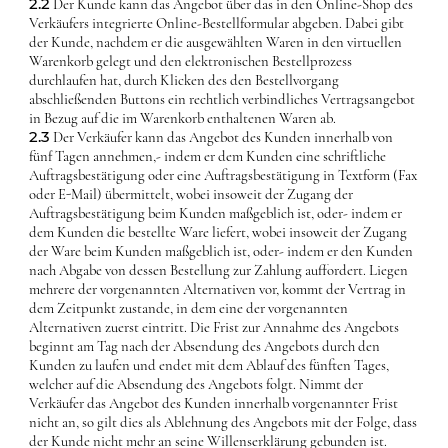
2.2
Der Kunde kann das Angebot über das in den Online-Shop des
Verkäufers integrierte Online-Bestellformular abgeben. Dabei gibt
der Kunde, nachdem er die ausgewählten Waren in den virtuellen
Warenkorb gelegt und den elektronischen Bestellprozess
durchlaufen hat, durch Klicken des den Bestellvorgang
abschließenden Buttons ein rechtlich verbindliches Vertragsangebot
in Bezug auf die im Warenkorb enthaltenen Waren ab.
2.3
Der Verkäufer kann das Angebot des Kunden innerhalb von
fünf Tagen annehmen,- indem er dem Kunden eine schriftliche
Auftragsbestätigung oder eine Auftragsbestätigung in Textform (Fax
oder E-Mail) übermittelt, wobei insoweit der Zugang der
Auftragsbestätigung beim Kunden maßgeblich ist, oder- indem er
dem Kunden die bestellte Ware liefert, wobei insoweit der Zugang
der Ware beim Kunden maßgeblich ist, oder- indem er den Kunden
nach Abgabe von dessen Bestellung zur Zahlung auffordert. Liegen
mehrere der vorgenannten Alternativen vor, kommt der Vertrag in
dem Zeitpunkt zustande, in dem eine der vorgenannten
Alternativen zuerst eintritt. Die Frist zur Annahme des Angebots
beginnt am Tag nach der Absendung des Angebots durch den
Kunden zu laufen und endet mit dem Ablauf des fünften Tages,
welcher auf die Absendung des Angebots folgt. Nimmt der
Verkäufer das Angebot des Kunden innerhalb vorgenannter Frist
nicht an, so gilt dies als Ablehnung des Angebots mit der Folge, dass
der Kunde nicht mehr an seine Willenserklärung gebunden ist.