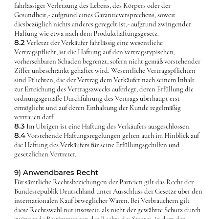
fahrlässiger Verletzung des Lebens, des Körpers oder der
Gesundheit,- aufgrund eines Garantieversprechens, soweit
diesbezüglich nichts anderes geregelt ist,- aufgrund zwingender
Haftung wie etwa nach dem Produkthaftungsgesetz.
8.2
Verletzt der Verkäufer fahrlässig eine wesentliche
Vertragspflicht, ist die Haftung auf den vertragstypischen,
vorhersehbaren Schaden begrenzt, sofern nicht gemäß vorstehender
Ziffer unbeschränkt gehaftet wird. Wesentliche Vertragspflichten
sind Pflichten, die der Vertrag dem Verkäufer nach seinem Inhalt
zur Erreichung des Vertragszwecks auferlegt, deren Erfüllung die
ordnungsgemäße Durchführung des Vertrags überhaupt erst
ermöglicht und auf deren Einhaltung der Kunde regelmäßig
vertrauen darf.
8.3
Im Übrigen ist eine Haftung des Verkäufers ausgeschlossen.
8.4
Vorstehende Haftungsregelungen gelten auch im Hinblick auf
die Haftung des Verkäufers für seine Erfüllungsgehilfen und
gesetzlichen Vertreter.
9) Anwendbares Recht
Für sämtliche Rechtsbeziehungen der Parteien gilt das Recht der
Bundesrepublik Deutschland unter Ausschluss der Gesetze über den
internationalen Kauf beweglicher Waren. Bei Verbrauchern gilt
diese Rechtswahl nur insoweit, als nicht der gewährte Schutz durch
zwingende Bestimmungen des Rechts des Staates, in dem der