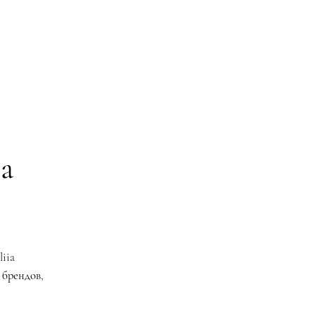
на
iia
 брендов,