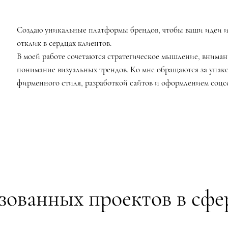
Создаю уникальные платформы брендов, чтобы ваши идеи 
отклик в сердцах клиентов.
В моей работе сочетаются стратегическое мышление, внимани
понимание визуальных трендов. Ко мне обращаются за упако
фирменного стиля, разработкой сайтов и оформлением соцс
изованных проектов в сфе