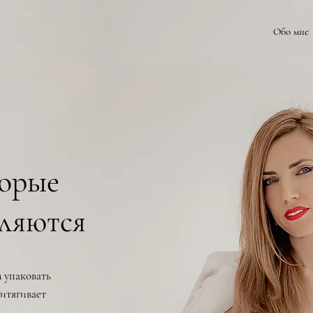
Обо мне
торые
еляются
 упаковать
итягивает