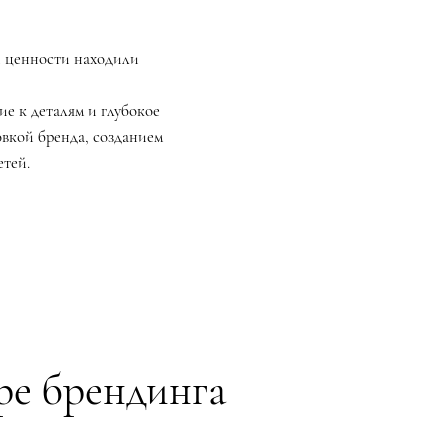
и ценности находили
е к деталям и глубокое
вкой бренда, созданием
етей.
ре брендинга​