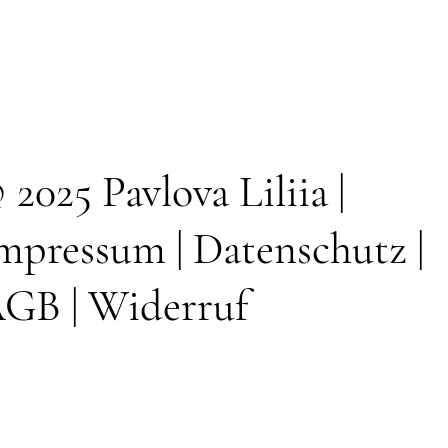
 2025 Pavlоva Liliia |
mpressum
|
Datenschutz
|
AGB
|
Widerruf